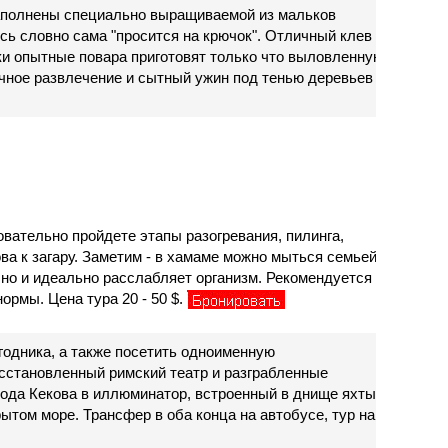
наполнены специально выращиваемой из мальков
ь словно сама "просится на крючок". Отличный клев
ки опытные повара приготовят только что выловленную
ичное развлечение и сытный ужин под тенью деревьев
вательно пройдете этапы разогревания, пилинга,
а к загару. Заметим - в хамаме можно мыться семьей,
 но и идеально расслабляет организм. Рекомендуется
рмы. Цена тура 20 - 50 $.
одника, а также посетить одноименную
сстановленный римский театр и разграбленные
рода Кекова в иллюминатор, встроенный в днище яхты.
ытом море. Трансфер в оба конца на автобусе, тур на