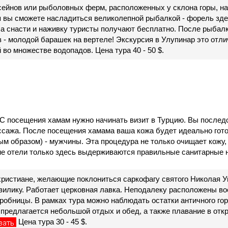
сейнов или рыболовных ферм, расположенных у склона горы, 
 вы сможете насладиться великолепной рыбалкой - форель здес
 а снасти и наживку туристы получают бесплатно. После рыбал
з - молодой барашек на вертеле! Экскурсия в Улупинар это отл
 во множестве водопадов. Цена тура 40 - 50 $.
 С посещения хамам нужно начинать визит в Турцию. Вы последо
ссажа. После посещения хамама ваша кожа будет идеально готов
ым образом) - мужчины. Эта процедура не только очищает кожу,
ие отели только здесь выдерживаются правильные санитарные но
ристиане, желающие поклониться саркофагу святого Николая Уг
зилику. Работает церковная лавка. Неподалеку расположены во
робницы. В рамках тура можно наблюдать остатки античного го
предлагается небольшой отдых и обед, а также плавание в откр
Цена тура 30 - 45 $.