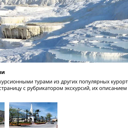
ursii-v-kemere/
ии
курсионными турами из других популярных курорто
страницу с рубрикатором экскурсий, их описанием