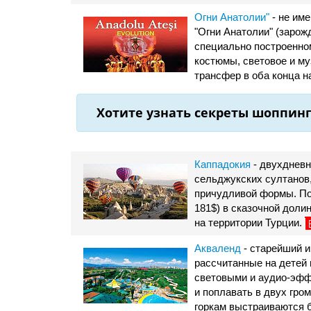
Огни Анатолии"
- не име
"Огни Анатолии" (зарож
специально построенном
костюмы, световое и м
трансфер в оба конца на
Хотите узнать секреты шоппинг
Каппадокия
- двухдневн
сельджукских султанов
причудливой формы. Поб
181$) в сказочной доли
на территории Турции.
Акваленд
- старейший и
рассчитанные на детей 
световыми и аудио-эффе
и поплавать в двух гро
горкам выстраиваются б