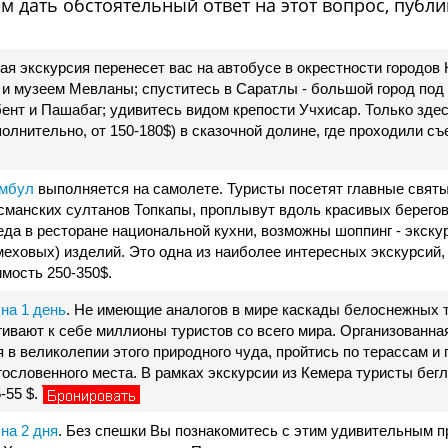
м дать обстоятельный ответ на этот вопрос, публи
ая экскурсия перенесет вас на автобусе в окрестности городов
 и музеем Мевланы; спуститесь в Саратлы - большой город под
ент и Пашабаг; удивитесь видом крепости Учхисар. Только зде
олнительно, от 150-180$) в сказочной долине, где проходили с
амбул
выполняется на самолете. Туристы посетят главные свят
сманских султанов Топкапы, проплывут вдоль красивых берего
еда в ресторане национальной кухни, возможны шоппинг - экску
еховых) изделий. Это одна из наиболее интересных экскурсий
мость 250-350$.
на 1 день
. Не имеющие аналогов в мире каскады белоснежных 
гивают к себе миллионы туристов со всего мира. Организованна
 в великолепии этого природного чуда, пройтись по терассам и
гословенного места. В рамках экскурсии из Кемера туристы бег
-55 $.
на 2 дня
. Без спешки Вы познакомитесь с этим удивительным 