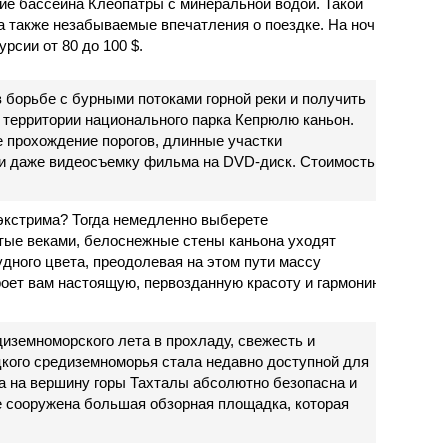
ие бассейна Клеопатры с минеральной водой. Такой
а также незабываемые впечатления о поездке. На ночь
рсии от 80 до 100 $.
в борьбе с бурными потоками горной реки и получить
 территории национального парка Кепрюлю каньон.
е прохождение порогов, длинные участки
 и даже видеосъемку фильма на DVD-диск. Стоимость
 экстрима? Тогда немедленно выберете
тые веками, белоснежные стены каньона уходят
удного цвета, преодолевая на этом пути массу
роет вам настоящую, первозданную красоту и гармонию
иземноморского лета в прохладу, свежесть и
кого средиземноморья стала недавно доступной для
а на вершину горы Тахталы абсолютно безопасна и
е сооружена большая обзорная площадка, которая