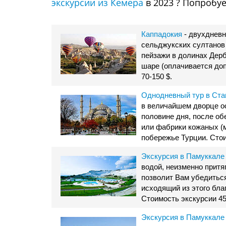
экскурсии из Кемера
в 2023 ? Попробуе
Каппадокия
- двухдневн
сельджукских султанов
пейзажи в долинах Дерб
шаре (оплачивается доп
70-150 $.
Однодневный тур в Ст
в величайшем дворце о
половине дня, после об
или фабрики кожаных (м
побережье Турции. Стои
Экскурсия в Памуккале 
водой, неизменно притя
позволит Вам убедиться
исходящий из этого бла
Стоимость экскурсии 45
Экскурсия в Памуккале 