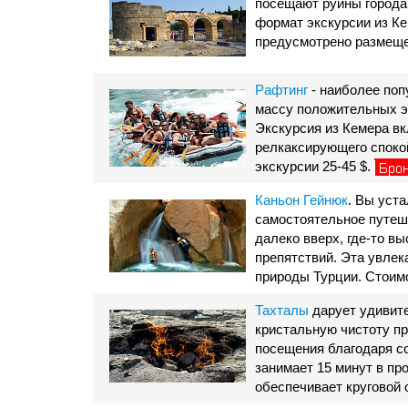
посещают руины города
формат экскурсии из Ке
предусмотрено размещени
Рафтинг
- наиболее поп
массу положительных эм
Экскурсия из Кемера вк
релкаксирующего споко
экскурсии 25-45 $.
Каньон Гейнюк
. Вы уст
самостоятельное путеш
далеко вверх, где-то в
препятствий. Эта увлек
природы Турции. Стоимо
Тахталы
дарует удивите
кристальную чистоту п
посещения благодаря со
занимает 15 минут в пр
обеспечивает круговой 