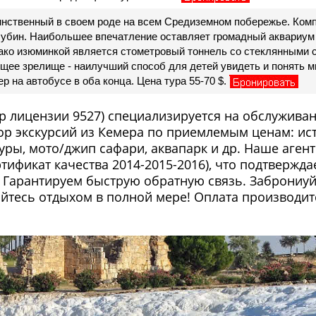
нственный в своем роде на всем Средиземном побережье. Ком
лубин. Наибольшее впечатление оставляет громадный аквариум
о изюминкой является стометровый тоннель со стеклянными ст
щее зрелище - наилучший способ для детей увидеть и понять 
р на автобусе в оба конца. Цена тура 55-70 $.
р лицензии 9527) специализируется на обслуживан
 экскурсий из Кемера по приемлемым ценам: ист
уры, мото/джип сафари, аквапарк и др. Наше агент
ертификат качества 2014-2015-2016), что подтверж
. Гарантируем быструю обратную связь. Заброниуй
тесь отдыхом в полной мере! Оплата производитс
 на русском языке
 оплати позже