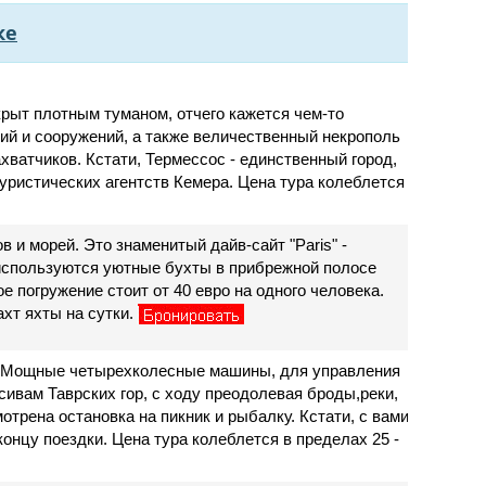
ке
окрыт плотным туманом, отчего кажется чем-то
й и сооружений, а также величественный некрополь
ватчиков. Кстати, Термессос - единственный город,
уристических агентств Кемера. Цена тура колеблется
 и морей. Это знаменитый дайв-сайт "Paris" -
 используются уютные бухты в прибрежной полосе
 погружение стоит от 40 евро на одного человека.
хт яхты на сутки.
а. Мощные четырехколесные машины, для управления
сивам Таврских гор, с ходу преодолевая броды,реки,
трена остановка на пикник и рыбалку. Кстати, с вами
онцу поездки. Цена тура колеблется в пределах 25 -