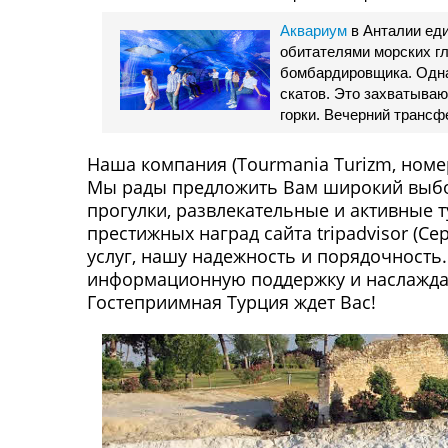
Аквариум
в Анталии еди
обитателями морских г
бомбардировщика. Однак
скатов. Это захватываю
горки. Вечерний трансфе
Наша компания (Tourmania Turizm, номе
Мы рады предложить Вам широкий выбор
прогулки, развлекательные и активные т
престижных наград сайта tripadvisor (С
услуг, нашу надежность и порядочность
информационную поддержку и наслаждай
Гостеприимная Турция ждет Вас!
Экскурсии в Кемере
Забронируй сейчас,