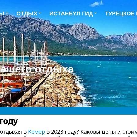
ТЫ
ОТДЫХ
ИCТAНБYЛ ГИД
ТУРЕЦКОЕ
Вашего отдыха
 году
 отдыхая в
Кемер
в 2023 году? Каковы цены и стои