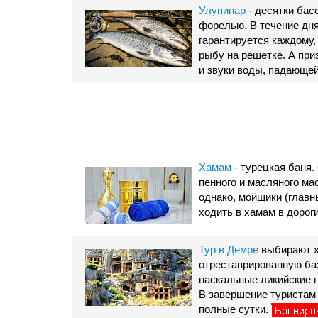
Улупинар
- десятки бас
форелью. В течение дня
гарантируется каждому,
рыбу на решетке. А при
и звуки воды, падающей
Хамам
- турецкая баня.
пенного и масляного ма
однако, мойщики (главн
ходить в хамам в дорог
Тур в Демре
выбирают х
отреставрированную ба
наскальные ликийские г
В завершение туристам 
полные сутки.