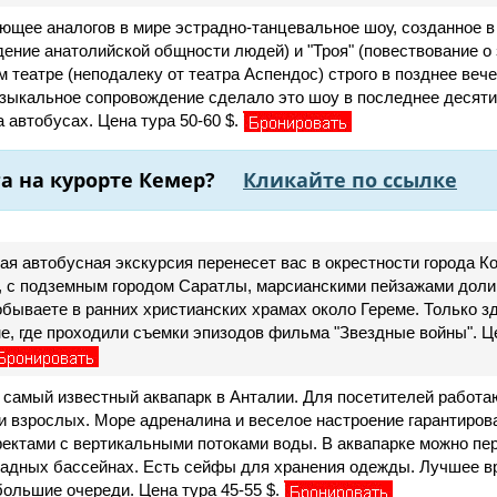
ющее аналогов в мире эстрадно-танцевальное шоу, созданное в
дение анатолийской общности людей) и "Троя" (повествование о
 театре (неподалеку от театра Аспендос) строго в позднее веч
узыкальное сопровождение сделало это шоу в последнее десяти
 автобусах. Цена тура 50-60 $.
а на курорте Кемер?
Кликайте по ссылке
ая автобусная экскурсия перенесет вас в окрестности города 
, с подземным городом Саратлы, марсианскими пейзажами долин
ываете в ранних христианских храмах около Гереме. Только з
не, где проходили съемки эпизодов фильма "Звездные войны". Це
 самый известный аквапарк в Анталии. Для посетителей работа
и взрослых. Море адреналина и веселое настроение гарантиро
ктами с вертикальными потоками воды. В аквапарке можно пере
мадных бассейнах. Есть сейфы для хранения одежды. Лучшее вре
ольшие очереди. Цена тура 45-55 $.