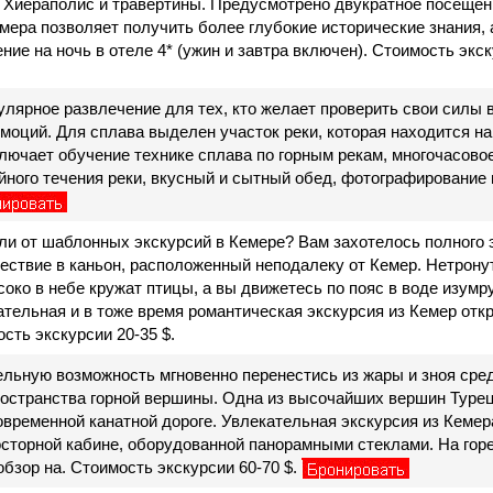
 Хиераполис и травертины. Предусмотрено двукратное посещен
мера позволяет получить более глубокие исторические знания, 
е на ночь в отеле 4* (ужин и завтра включен). Стоимость экску
улярное развлечение для тех, кто желает проверить свои силы 
оций. Для сплава выделен участок реки, которая находится на
лючает обучение технике сплава по горным рекам, многочасово
йного течения реки, вкусный и сытный обед, фотографирование
али от шаблонных экскурсий в Кемере? Вам захотелось полного
ествие в каньон, расположенный неподалеку от Кемер. Нетрону
ысоко в небе кружат птицы, а вы движетесь по пояс в воде изумр
ательная и в тоже время романтическая экскурсия из Кемер отк
сть экскурсии 20-35 $.
льную возможность мгновенно перенестись из жары и зноя сред
ространства горной вершины. Одна из высочайших вершин Турец
временной канатной дороге. Увлекательная экскурсия из Кемер
осторной кабине, оборудованной панорамными стеклами. На гор
обзор на. Стоимость экскурсии 60-70 $.