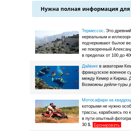
Нужна полная информация для 
Термессос
. Это древни
нереальным и иллюзорн
подчеркивают былое вел
не покоренный Александ
в пределах от 100 до 4
Дайвинг
в акватории Кем
французcкое военное су
между Кемер и Кириш. Д
Возможны дейли-туры дл
Мотосафари на квадро
которыми не нужно особ
трассы, карабкаясь по 
в пути опытный фотогра
30 $.