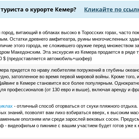
туриста о курорте Кемер?
Кликайте по ссыл
й город, витающий в облаках высоко в Торосских горах, часто п
ым. Остатки древнего амфитеатра, руины многочисленных здани
ичие этого города, не сложившего оружие перед множеством зах
ром Македонским. Эта экскурсия из Кемера продается в ряде т
00 $ (предоставляется автомобиль+шофер)
ера придется по нраву любителям погружений в глубины океанов
дно, затопленное во время первой мировой войны. Кроме того,
айвинг в Кемере становится все более популярным. Однократное
я профессионалов (от 130 евро и выше), включая аренду и фра
циклах
- отличный способ оторваться от скуки пляжного отдых
ых знаний, позволят вам лихо взбираться вверх, к высоким мас
каменным оползням или среди зарослей вековых сосен. Предусмо
ф - видеофильм о пикнике с вашим участием будет готов уже к к