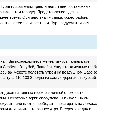
 Турции. Зрителям предлагаются две постановки -
 знаменитом городе). Представление идет в
ернее время. Оригинальная музыка, хореография,
летие всемирно известным. Тур предусматривает
Конья. Вы познакомитесь мечетями-усыпальницами
 Дербент, Голубей, Пашабаг. Увидите каменные грибы
десь вы можете полетать утром на воздушном шаре (от
на тура 110-130 $ - одна из самых дорогих экскурсий
ют десятки водных горок различной сложности,
ваны. Некоторые горки оборудованы визуальными,
кусить или плотно пообедать, позагорать на лежаках
мя для визита это раннее утро. В середине дня к