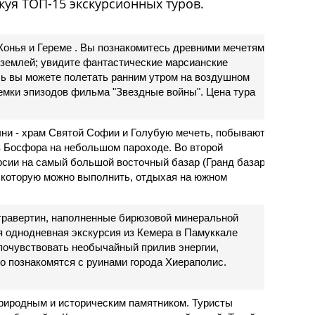
куя ТОП-15 экскурсионных туров.
 Конья и Гереме . Вы познакомитесь древними мечетями
 землей; увидите фантастические марсианские
сь вы можете полетать ранним утром на воздушном
ъемки эпизодов фильма "Звездные войны". Цена тура
ыни - храм Святой Софии и Голубую мечеть, побывают
в Босфора на небольшом пароходе. Во второй
рсии на самый большой восточный базар (Гранд базар)
, которую можно выполнить, отдыхая на южном
травертин, наполненные бирюзовой минеральной
я однодневная экскурсия из Кемера в Памуккале
 почувствовать необычайный прилив энергии,
ло познакомятся с руинами города Хиераполис.
природным и историческим памятником. Туристы