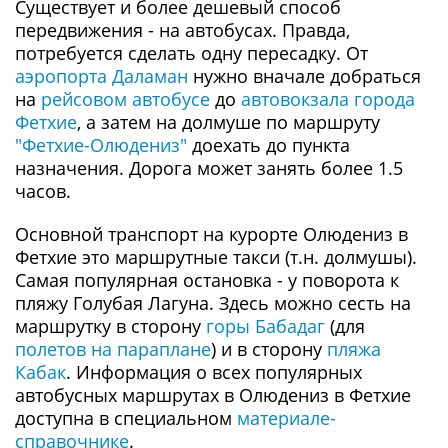
Существует и более дешевый способ
передвижения - на автобусах. Правда,
потребуется сделать одну пересадку. От
аэропорта Даламан
нужно вначале добраться
на
рейсовом автобусе
до
автовокзала города
Фетхие
, а затем на долмуше по маршруту
"Фетхие-Олюдениз"
доехать до пункта
назначения. Дорога может занять более 1.5
часов.
Основной транспорт на курорте Олюдениз в
Фетхие это маршрутные такси (т.н. долмушы).
Самая популярная остановка - у поворота к
пляжу Голубая Лагуна. Здесь можно сесть на
маршрутку в сторону
горы Бабадаг
(для
полетов на параплане
) и в сторону
пляжа
Кабак
. Информация о всех популярных
автобусных маршрутах в Олюдениз в Фетхие
доступна в специальном
материале-
справочнике
.