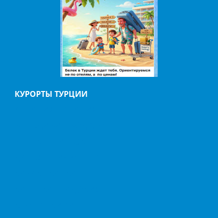
КУРОРТЫ ТУРЦИИ
АНТАЛИЯ
АЛАНИЯ
БЕЛЬДИБИ
БОДРУМ
БЕЛЕК
ГЕЙНЮК
ДАЛЬЯН
ИЧМЕЛЕР
КАБАК
КАЛКАН
КАШ
КАППАДОКИЯ
КЕМЕР
КИРИШ