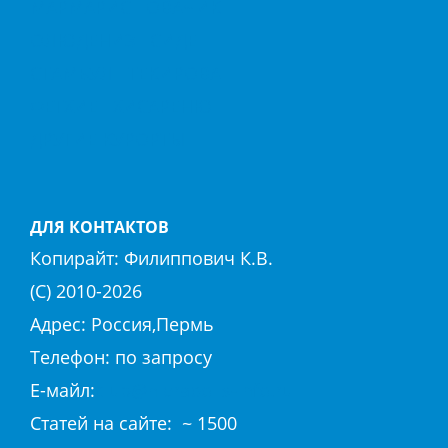
МАРМАРИС
ОВАЧИК
ОЛЮДЕНИЗ
СИДЕ
СТАМБУЛ
ТЕКИРОВА
ФЕТХИЕ
ХИСАРЕНЮ
ДРУГИЕ КУРОРТЫ
ДЛЯ КОНТАКТОВ
Копирайт:
Филиппович К.В.
(С) 2010-
2026
Адрес: Россия,Пермь
Телефон: по запросу
E-майл:
club@hierapolis-info.ru
Cтaтeй нa caйтe: ~ 1500