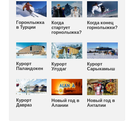
Горонлыжка
Когда
Когда конец
в Турции
стартует
горнолыжки?
горнолыжка?
Курорт
Курорт
Курорт
Паландокен
Улудаг
Сарыкамыш
Курорт
Новый год в
Новый год в
Давраз
Алании
Анталии