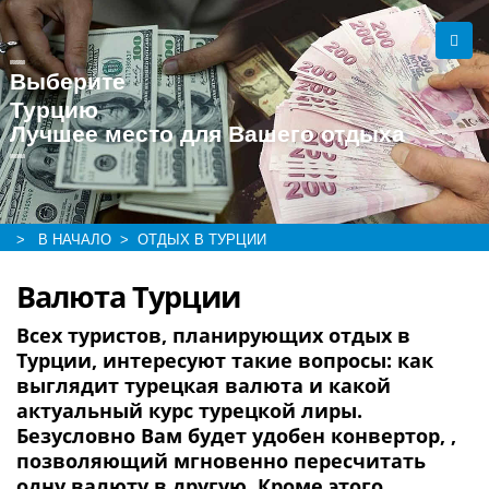
Выберите
Турцию
Лучшее место для Вашего отдыха
> В НАЧАЛО
> ОТДЫХ В ТУРЦИИ
Валюта Турции
Всех туристов, планирующих отдых в
Турции, интересуют такие вопросы: как
выглядит турецкая валюта и какой
актуальный курс турецкой лиры.
Безусловно Вам будет удобен конвертор, ,
позволяющий мгновенно пересчитать
одну валюту в другую. Кроме этого,