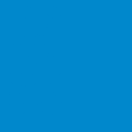
АНТАЛИЯ
АЛАНИЯ
БЕЛЬДИБИ
БОДРУМ
БЕЛЕК
ГЕЙНЮК
ДАЛЬЯН
ИЧМЕЛЕР
КАБАК
КАЛКАН
КАШ
КАППАДОКИЯ
КЕМЕР
КИРИШ
МАРМАРИС
ОВАЧИК
ОЛЮДЕНИЗ
СИДЕ
СТАМБУЛ
ТЕКИРОВА
ФЕТХИЕ
ХИСАРЕНЮ
ДРУГИЕ КУРОРТЫ