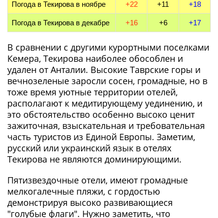
Погода в Текирова в ноябре
+22
+11
+18
Погода в Текирова в декабре
+16
+6
+17
В сравнении с другими курортными поселками
Кемера, Текирова наиболее обособлен и
удален от Анталии. Высокие Таврские горы и
вечнозеленые заросли сосен, громадные, но в
тоже время уютные территории отелей,
располагают к медитирующему уединению, и
это обстоятельство особенно высоко ценит
зажиточная, взыскательная и требовательная
часть туристов из Единой Европы. Заметим,
русский или украинский язык в отелях
Текирова не являются доминирующими.
Пятизвездочные отели, имеют громадные
мелкогалечные пляжи, с гордостью
демонстрируя высоко развивающиеся
"голубые флаги". Нужно заметить, что