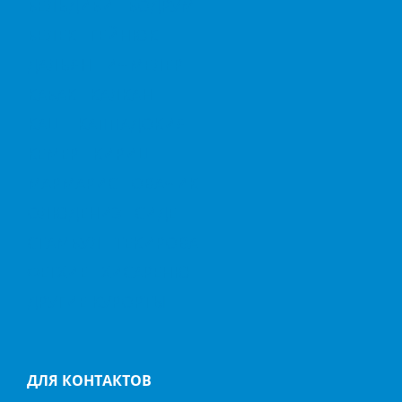
БЕЛЬДИБИ
БОДРУМ
БЕЛЕК
ГЕЙНЮК
ДАЛЬЯН
ИЧМЕЛЕР
КАБАК
КАЛКАН
КАШ
КАППАДОКИЯ
КЕМЕР
КИРИШ
МАРМАРИС
ОВАЧИК
ОЛЮДЕНИЗ
СИДЕ
СТАМБУЛ
ТЕКИРОВА
ФЕТХИЕ
ХИСАРЕНЮ
ДРУГИЕ КУРОРТЫ
ДЛЯ КОНТАКТОВ