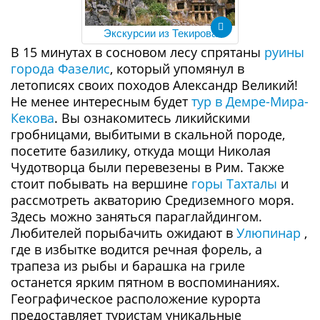
Экскурсии из Текирова
В 15 минутах в сосновом лесу спрятаны
руины
города Фазелис
, который упомянул в
летописях своих походов Александр Великий!
Не менее интересным будет
тур в Демре-Мира-
Кекова
. Вы ознакомитесь ликийскими
гробницами, выбитыми в скальной породе,
посетите базилику, откуда мощи Николая
Чудотворца были перевезены в Рим. Также
стоит побывать на вершине
горы Тахталы
и
рассмотреть акваторию Средиземного моря.
Здесь можно заняться параглайдингом.
Любителей порыбачить ожидают в
Улюпинар
,
где в избытке водится речная форель, а
трапеза из рыбы и барашка на гриле
останется ярким пятном в воспоминаниях.
Географическое расположение курорта
предоставляет туристам уникальные