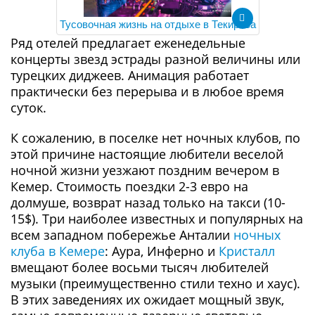
Тусовочная жизнь на отдыхе в Текирова
Ряд отелей предлагает еженедельные
концерты звезд эстрады разной величины или
турецких диджеев. Анимация работает
практически без перерыва и в любое время
суток.
К сожалению, в поселке нет ночных клубов, по
этой причине настоящие любители веселой
ночной жизни уезжают поздним вечером в
Кемер. Стоимость поездки 2-3 евро на
долмуше, возврат назад только на такси (10-
15$). Три наиболее известных и популярных на
всем западном побережье Анталии
ночных
клуба в Кемере
: Аура, Инферно и
Кристалл
вмещают более восьми тысяч любителей
музыки (преимущественно стили техно и хаус).
В этих заведениях их ожидает мощный звук,