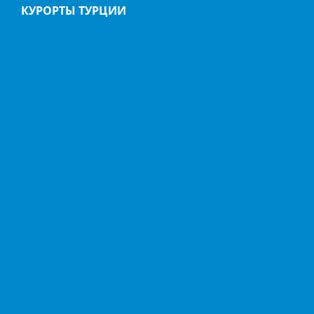
КУРОРТЫ ТУРЦИИ
АНТАЛИЯ
АЛАНИЯ
БЕЛЬДИБИ
БОДРУМ
БЕЛЕК
ГЕЙНЮК
ДАЛЬЯН
ИЧМЕЛЕР
КАБАК
КАЛКАН
КАШ
КАППАДОКИЯ
КЕМЕР
КИРИШ
МАРМАРИС
ОВАЧИК
ОЛЮДЕНИЗ
СИДЕ
СТАМБУЛ
ТЕКИРОВА
ФЕТХИЕ
ХИСАРЕНЮ
ДРУГИЕ КУРОРТЫ