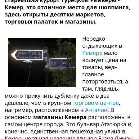
старейший курорт Турецкой Ривьеры -
Кемер, это отличное место для шоппинга,
здесь открыты десятки маркетов,
торговых палаток и магазины.
Нередко
отдыхающих в
Кемере
мало
волнует цена на
товары, ведь
главное
поторговаться, а
там, глядишь,
можно прикупить дубленку даже в два
дешевле, чем в крупном
торговом центре
,
например, расположенном в
Анталии
! В
основном
магазины Кемера
расположены в
самом центре города. Это бульвар Ататюрка и,
конечно, единственная пешеходная улица в
Кемер, носящая название Минюр Екзул Лиман