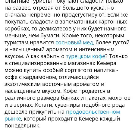
Опытные туристы покупают сладости только
на развес, отрезая от большого куска, но
сначала непременно продегустируют. Если же
покупать сладости в запечатанных картонных
коробках, то деликатесов у них будет намного
меньше, чем бумаги. Кроме того, некоторым
туристам нравится
сосновый мед
, более густой
и насыщенный ароматом и интенсивным
вкусом. А как забыть о
турецком кофе
? Только
в специализированных магазинах Кемера
можно купить особый сорт этого напитка -
кофе с кардамоном, отличающийся
экзотическим восточным ароматом и
насыщенным вкусом. Кофе продается в
различного размера банках и пакетах, молотое
и в зернах. Кстати, сувениры подобного рода
дешевле прикупить на
продовольственном
рынке
, который проходит в Кемере каждый
понедельник.