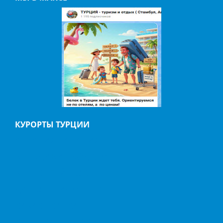
КУРОРТЫ ТУРЦИИ
АНТАЛИЯ
АЛАНИЯ
БЕЛЬДИБИ
БОДРУМ
БЕЛЕК
ГЕЙНЮК
ДАЛЬЯН
ИЧМЕЛЕР
КАБАК
КАЛКАН
КАШ
КАППАДОКИЯ