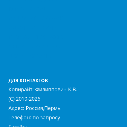
КЕМЕР
КИРИШ
МАРМАРИС
ОВАЧИК
ОЛЮДЕНИЗ
СИДЕ
СТАМБУЛ
ТЕКИРОВА
ФЕТХИЕ
ХИСАРЕНЮ
ДРУГИЕ КУРОРТЫ
ДЛЯ КОНТАКТОВ
Копирайт:
Филиппович К.В.
(С) 2010-
2026
Адрес: Россия,Пермь
Телефон: по запросу
E-майл:
club@hierapolis-info.ru