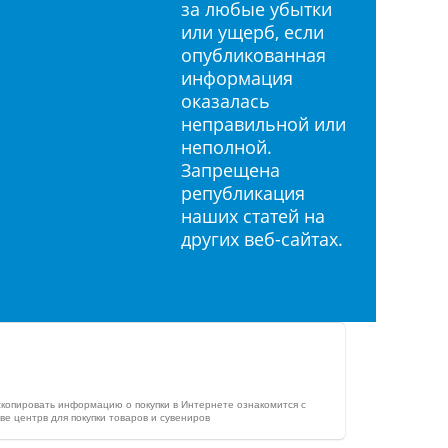
за любые убытки
или ущерб, если
льности
опубликованная
информация
«cookie»
оказалась
неправильной или
неполной.
Запрещена
републикация
наших статей на
других веб-сайтах.
скопировать информацию о покупки в Интернете ознакомится с
ве центрв для покупки товаров и сувениров