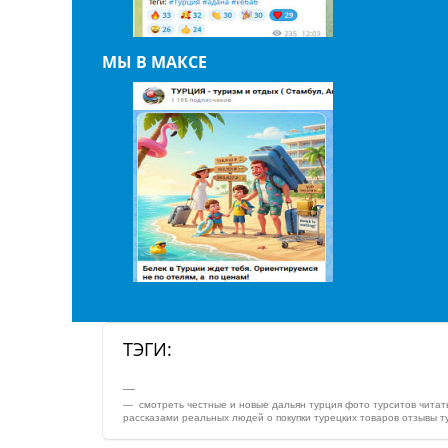
КАШ
КЕМЕ
МЫ В МАКСЕ
МАРМ
ОЛЮД
СТАМ
ФЕТХ
ДРУГ
ТЭГИ:
смотреть честные и новые дальян турция фото турситов читать
рассказами реальных людей о покупки турецких товаров отзывы тур