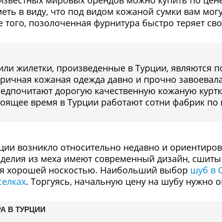
известных мировых брендов можно купить по цене
еть в виду, что под видом кожаной сумки вам могу
 того, позолоченная фурнитура быстро теряет сво
или жилетки, произведенные в Турции, являются 
ричная кожаная одежда давно и прочно завоевала
редпочитают дорогую качественную кожаную куртк
стоящее время в Турции работают сотни фабрик по
ции возникло относительно недавно и ориентирова
делия из меха имеют современный дизайн, сшиты
ся хорошей носкостью. Наибольший выбор
шуб в 
селках
. Торгуясь, начальную цену на шубу нужно о
А В ТУРЦИИ