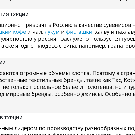
НИЯ ТУРЦИИ
иционно привозят в Россию в качестве сувениров 
цкий кофе
и чай,
лукум
и
фисташки
, халву и пахлав
лярностью у россиян заслужено пользуется туре
акже ягодно-плодовые вина, например, гранатово
ЦИИ
раются огромные объемы хлопка. Поэтому в стра
ственные текстильные бренды, такие как Tac, Kotto
 не только постельное белье и полотенца, но и т
од мировые бренды, особенно джинсы. Особенно 
В ТУРЦИИ
нным лидером по производству разнообразных под