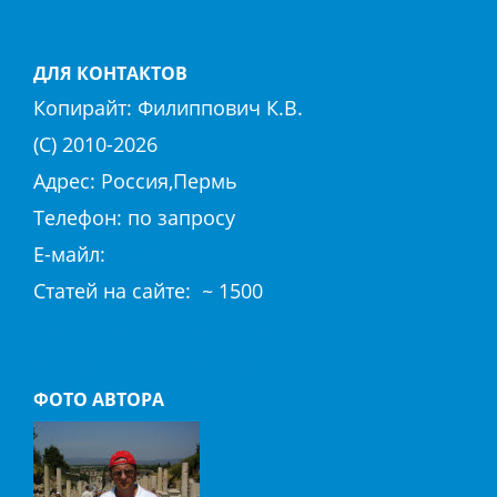
ДЛЯ КОНТАКТОВ
Копирайт:
Филиппович К.В.
(С) 2010-
2026
Адрес: Россия,Пермь
Телефон: по запросу
E-майл:
club@hierapolis-info.ru
Cтaтeй нa caйтe: ~ 1500
Политика конфиденциальности
Согласие на обработку «cookie»
ФОТО АВТОРА