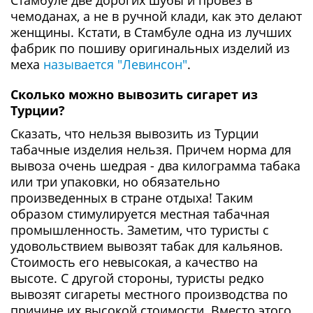
Стамбуле две дорогих шубы и провез в
чемоданах, а не в ручной клади, как это делают
женщины. Кстати, в Стамбуле одна из лучших
фабрик по пошиву оригинальных изделий из
меха
называется "Левинсон"
.
Сколько можно вывозить сигарет из
Турции?
Сказать, что нельзя вывозить из Турции
табачные изделия нельзя. Причем норма для
вывоза очень шедрая - два килограмма табака
или три упаковки, но обязательно
произведенных в стране отдыха! Таким
образом стимулируется местная табачная
промышленность. Заметим, что туристы с
удовольствием вывозят табак для кальянов.
Стоимость его невысокая, а качество на
высоте. С другой стороны, туристы редко
вывозят сигареты местного производства по
причине их высокой стоимости. Вместо этого