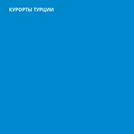
КУРОРТЫ ТУРЦИИ
АНТАЛИЯ
АЛАНИЯ
БЕЛЬДИБИ
БОДРУМ
БЕЛЕК
ГЕЙНЮК
ДАЛЬЯН
ИЧМЕЛЕР
КАБАК
КАЛКАН
КАШ
КАППАДОКИЯ
КЕМЕР
КИРИШ
МАРМАРИС
ОВАЧИК
ОЛЮДЕНИЗ
СИДЕ
СТАМБУЛ
ТЕКИРОВА
ФЕТХИЕ
ХИСАРЕНЮ
ДРУГИЕ КУРОРТЫ