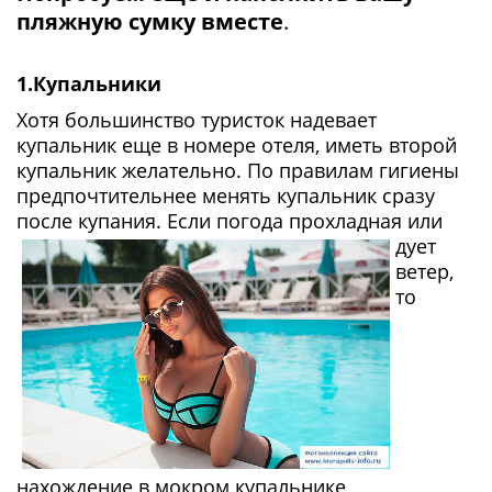
пляжную сумку вместе
.
1.Купальники
Хотя большинство туристок надевает
купальник еще в номере отеля, иметь второй
купальник желательно. По правилам гигиены
предпочтительнее менять купальник сразу
после купания. Если погода прохладная
или
дует
ветер,
то
нахождение в мокром купальнике