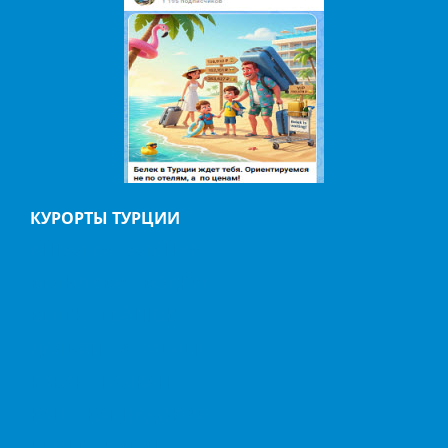
КУРОРТЫ ТУРЦИИ
АНТАЛИЯ
АЛАНИЯ
БЕЛЬДИБИ
БОДРУМ
БЕЛЕК
ГЕЙНЮК
ДАЛЬЯН
ИЧМЕЛЕР
КАБАК
КАЛКАН
КАШ
КАППАДОКИЯ
КЕМЕР
КИРИШ