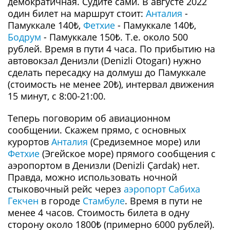
демократичная. Судите сами. В августе 2022
один билет на маршрут стоит:
Анталия
-
Памуккале 140₺,
Фетхие
- Памуккале 140₺,
Бодрум
- Памуккале 150₺. Т.е. около 500
рублей. Время в пути 4 часа. По прибытию на
автовокзал Денизли (Denizli Otogarı) нужно
сделать пересадку на долмуш до Памуккале
(стоимость не менее 20₺), интервал движения
15 минут, с 8:00-21:00.
Теперь поговорим об авиационном
сообщении. Скажем прямо, с основных
курортов
Анталия
(Средиземное море) или
Фетхие
(Эгейское море) прямого сообщения с
аэропортом в Денизли (Denizli Çardak) нет.
Правда, можно использовать ночной
стыковочный рейс через
аэропорт Сабиха
Гекчен
в городе
Стамбуле
. Время в пути не
менее 4 часов. Стоимость билета в одну
сторону около 1800₺ (примерно 6000 рублей).