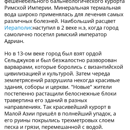
фешенебельного бальнеологического курорта
Римской Империи. Минеральная термальная
вода широко применялась для лечения самых
различных болезней. Наибольший расцвет
Иераполис
наступил в 2 веке н.э, когда город
самолично посетил римский император
Адриан.
Но в 13-ом веке город был взят ордой
Сельджуков и был безжалостно разворован
варварами, которые боролись с византийской
цивилизацией и культурой. Затем череда
землетрясений разрушила некогда красивые
здания, соборы и церкви. "Новые" жители
постепенно растащили белоснежные блоки
травертина его зданий в разных
направлениях. Так красивейший курорт в
Малой Азии пришёл в полнейший упадок, а
его руины покрылись трехметровых слоем
песка и грязи, перемешанной с водой.