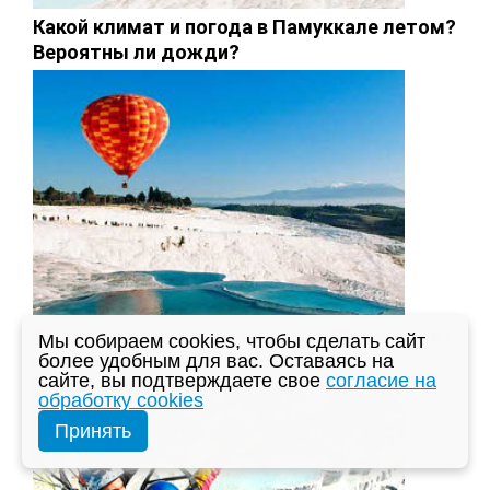
Какой климат и погода в Памуккале летом?
Вероятны ли дожди?
Полет на воздушном шаре над Памуккале :
Мы собираем cookies, чтобы сделать сайт
описание, цены, бронирование
более удобным для вас. Оставаясь на
сайте, вы подтверждаете свое
согласие на
обработку cookies
Принять