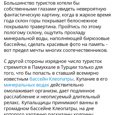
Большинство туристов хотели бы
собственными глазами увидеть невероятную
фантастическую картину, когда в жаркое время
года склон горы покрывает белоснежное
покрывало травертина. Пройтись по этому
пологому склону, ощутить прохладу
минеральной воды, наполняющей бирюзовые
бассейны, сделать красивые фото на память -
вот предел мечты многих соотечественников.
С другой стороны изрядное число туристок
стремится в Памуккале в Турции только для
того, что бы попасть в ставший всемирно
известным
бассейн Клеопатры
. Купание в его
минеральных водах
действительно
омолаживает организм, дает подлинное
расслабление и неописуемый длительный
релакс. Купальщицы принимают ванны в
громадном бассейне Клеопатры, на дне
которого хаотично раскиданы колонны