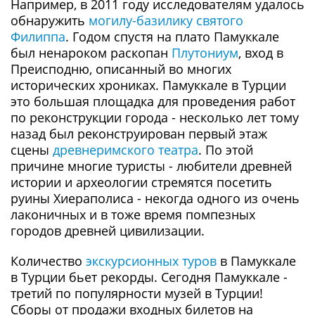
Например, в 2011 году исследователям удалось
обнаружить
могилу-базилику святого
Филиппа
. Годом спустя на плато Памуккале
был ненароком раскопан
Плутониум
, вход в
Преисподню, описанный во многих
исторических хрониках. Памуккале в Турции
это большая площадка для проведения работ
по реконструкции города - несколько лет тому
назад был реконструирован первый этаж
сцены
древнеримского театра
. По этой
причине многие туристы - любители древней
истории и археологии стремятся посетить
руины Хиераполиса - некогда одного из очень
лаконичных и в тоже время помпезных
городов древней цивилизации.
Количество
экскурсионных туров
в Памуккале
в Турции бьет рекорды. Сегодня Памуккале -
третий по популярности музей в Турции!
Сборы от продажи входных билетов на