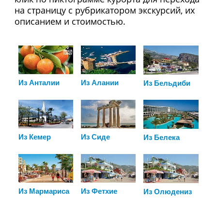
на страницу с рубрикатором экскурсий, их
описанием и стоимостью.
Из Анталии
Из Алании
Из Бельдиби
Из Кемер
Из Сиде
Из Белека
Из Мармариса
Из Фетхие
Из Олюдениз