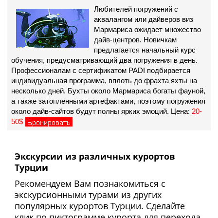
Любителей погружений c
аквалангом или дайверов виз
Мармариса ожидает множество
дайв-центров. Новичкам
предлагается начальный курс
обучения, предусматривающий два погружения в день.
Профессионалам с сертификатом PADI подбирается
индивидуальная программа, вплоть до фрахта яхты на
несколько дней. Бухты около Мармариса богаты фауной,
а также затопленными артефактами, поэтому погружения
около дайв-сайтов будут полны ярких эмоций. Цена:
20-
50$
Экскурсии из различных курортов
Турции
Рекомендуем Вам познакомиться с
экскурсионными турами из других
популярных курортов Турции. Сделайте
клик по пиктограмме курорта для перехода