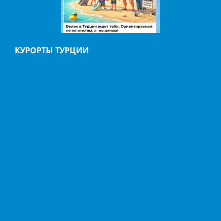
КУРОРТЫ ТУРЦИИ
АНТАЛИЯ
АЛАНИЯ
БЕЛЬДИБИ
БОДРУМ
БЕЛЕК
ГЕЙНЮК
ДАЛЬЯН
ИЧМЕЛЕР
КАБАК
КАЛКАН
КАШ
КАППАДОКИЯ
КЕМЕР
КИРИШ
МАРМАРИС
ОВАЧИК
ОЛЮДЕНИЗ
СИДЕ
СТАМБУЛ
ТЕКИРОВА