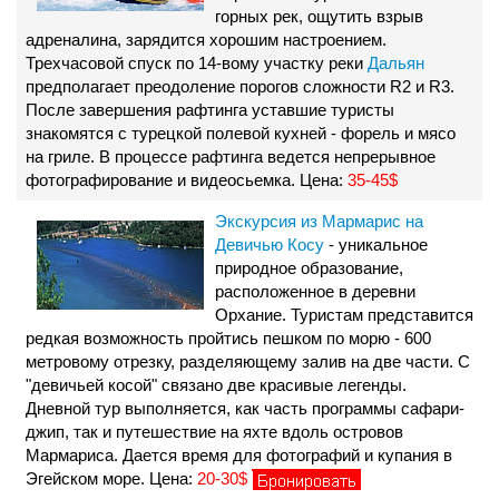
горных рек, ощутить взрыв
адреналина, зарядится хорошим настроением.
Трехчасовой спуск по 14-вому участку реки
Дальян
предполагает преодоление порогов сложности R2 и R3.
После завершения рафтинга уставшие туристы
знакомятся с турецкой полевой кухней - форель и мясо
на гриле. В процессе рафтинга ведется непрерывное
фотографирование и видеосьемка. Цена:
35-45$
Экскурсия из Мармарис на
Девичью Косу
- уникальное
природное образование,
расположенное в деревни
Орхание. Туристам представится
редкая возможность пройтись пешком по морю - 600
метровому отрезку, разделяющему залив на две части. С
"девичьей косой" связано две красивые легенды.
Дневной тур выполняется, как часть программы сафари-
джип, так и путешествие на яхте вдоль островов
Мармариса. Дается время для фотографий и купания в
Эгейском море. Цена:
20-30$