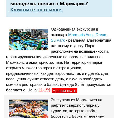
молодежь ночью в Мармарис?
Кликните по ссылке.
Однодневная экскурсия в
аквапарк
Marmaris Aqua Dream
Su Park
- реальная альтернатива
пляжному отдыху. Парк
расположен на возвышенности,
гарантирующем великолепные панорамные виды на
Мармарис и акваторию залива. На территории парка
открыто множество горок и аттракционов,
предназначенных, как для взрослых, так и и детей. Для
посещения лучше отвести день, а вкусно пообедать
можно в ресторанах и барах. Дети до 8 лет пропускаются
бесплатно. Цена:
11-15$
Экскурсия из Мармариса на
рафтинг сверхпопулярна у
туристов, которые любят
бороться с бурным течением