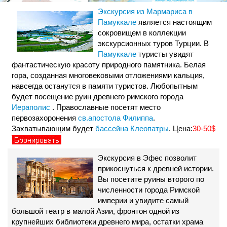
Экскурсия из Мармариса в
Памуккале
является настоящим
сокровищем в коллекции
экскурсионных туров Турции. В
Памуккале
туристы увидят
фантастическую красоту природного памятника. Белая
гора, созданная многовековыми отложениями кальция,
навсегда останутся в памяти туристов. Любопытным
будет посещение руин древнего римского города
Иераполис
. Православные посетят место
первозахоронения
св.апостола Филиппа
.
Захватывающим будет
бассейна Клеопатры
. Цена:
30-50$
Экскурсия в Эфес позволит
прикоснуться к древней истории.
Вы посетите руины второго по
численности города Римской
империи и увидите самый
большой театр в малой Азии, фронтон одной из
крупнейших библиотеки древнего мира, остатки храма