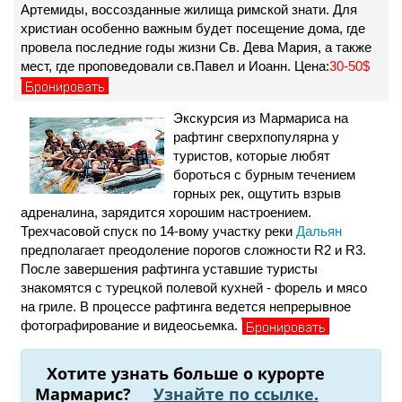
Артемиды, воссозданные жилища римской знати. Для
христиан особенно важным будет посещение дома, где
провела последние годы жизни Св. Дева Мария, а также
мест, где проповедовали св.Павел и Иоанн. Цена:
30-50$
Экскурсия из Мармариса на
рафтинг сверхпопулярна у
туристов, которые любят
бороться с бурным течением
горных рек, ощутить взрыв
адреналина, зарядится хорошим настроением.
Трехчасовой спуск по 14-вому участку реки
Дальян
предполагает преодоление порогов сложности R2 и R3.
После завершения рафтинга уставшие туристы
знакомятся с турецкой полевой кухней - форель и мясо
на гриле. В процессе рафтинга ведется непрерывное
фотографирование и видеосьемка.
Хотите узнать больше о курорте
Мармарис?
Узнайте по ссылке.