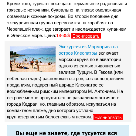
Кроме того, туристы посещают термальные радоновые и
грязевые источники, буквально на глазах омолаживая
организм и кожные покровы. Во второй половине дня
экскурсионная группа перевозится на кораблях на
Черепаший пляж, где загорает и наслаждается купанием
в Эгейском море. Цена:
18-35$
Экскурсия из Мармариса на
остров Клеопатры
включает
морской круиз по в акватории
одного из самых живописных
заливов Турции. В Гекова (или
небесная гладь) расположен остров, согласно древним
преданиям, подаренный царице Клеопатре ее
возлюбленным римским императором М. Антонием. На
острове можно прогуляться по развалинам античного
города Кедраи, но, главным образом, искупаться на
компактном пляже, дно которого устлано
крупнозернистым белоснежным песком.
Вы еще не знаете, где тусуется вся