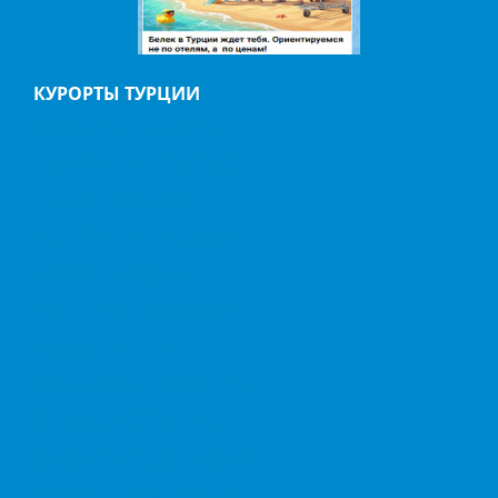
КУРОРТЫ ТУРЦИИ
АНТАЛИЯ
АЛАНИЯ
БЕЛЬДИБИ
БОДРУМ
БЕЛЕК
ГЕЙНЮК
ДАЛЬЯН
ИЧМЕЛЕР
КАБАК
КАЛКАН
КАШ
КАППАДОКИЯ
КЕМЕР
КИРИШ
МАРМАРИС
ОВАЧИК
ОЛЮДЕНИЗ
СИДЕ
СТАМБУЛ
ТЕКИРОВА
ФЕТХИЕ
ХИСАРЕНЮ