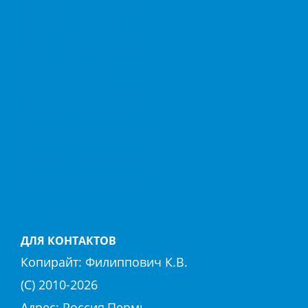
КАБАК
КАЛКАН
КАШ
КАППАДОКИЯ
КЕМЕР
КИРИШ
МАРМАРИС
ОВАЧИК
ОЛЮДЕНИЗ
СИДЕ
СТАМБУЛ
ТЕКИРОВА
ФЕТХИЕ
ХИСАРЕНЮ
ДРУГИЕ КУРОРТЫ
ДЛЯ КОНТАКТОВ
Копирайт:
Филиппович К.В.
(С) 2010-
2026
Адрес: Россия,Пермь