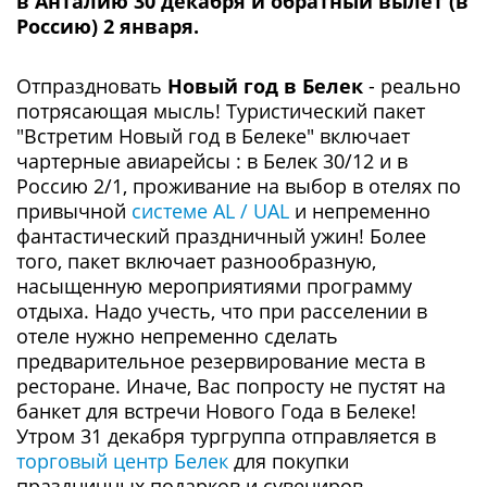
в Анталию 30 декабря и обратный вылет (в
Россию) 2 января.
Отпраздновать
Новый год в Белек
- реально
потрясающая мысль! Туристический пакет
"Встретим Новый год в Белеке" включает
чартерные авиарейсы : в Белек 30/12 и в
Россию 2/1, проживание на выбор в отелях по
привычной
системе AL / UAL
и непременно
фантастический праздничный ужин! Более
того, пакет включает разнообразную,
насыщенную мероприятиями программу
отдыха. Надо учесть, что при расселении в
отеле нужно непременно сделать
предварительное резервирование места в
ресторане. Иначе, Вас попросту не пустят на
банкет для встречи Нового Года в Белеке!
Утром 31 декабря тургруппа отправляется в
торговый центр Белек
для покупки
праздничных подарков и сувениров.