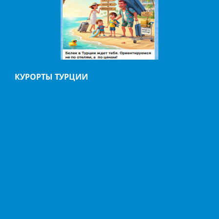
КУРОРТЫ ТУРЦИИ
АНТАЛИЯ
АЛАНИЯ
БЕЛЬДИБИ
БОДРУМ
БЕЛЕК
ГЕЙНЮК
ДАЛЬЯН
ИЧМЕЛЕР
КАБАК
КАЛКАН
КАШ
КАППАДОКИЯ
КЕМЕР
КИРИШ
МАРМАРИС
ОВАЧИК