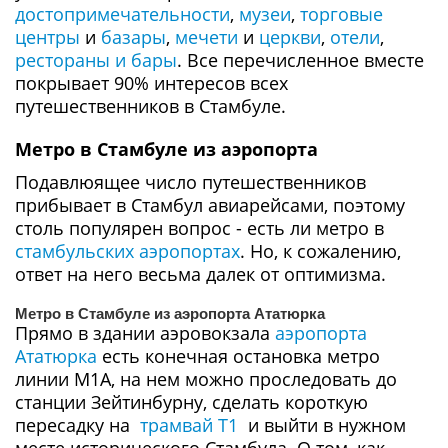
достопримечательности
,
музеи
,
торговые
центры
и
базары
,
мечети
и
церкви
,
отели
,
рестораны и бары
. Все перечисленное вместе
покрывает 90% интересов всех
путешественников в Стамбуле.
Метро в Стамбуле из аэропорта
Подавлюящее число путешественников
прибывает в Стамбул авиарейсами, поэтому
столь популярен вопрос - есть ли метро в
стамбульских аэропортах
. Но, к сожалению,
ответ на него весьма далек от оптимизма.
Метро в Стамбуле из аэропорта Ататюрка
Прямо в здании аэровокзала
аэропорта
Ататюрка
есть конечная остановка метро
линии М1А, на нем можно проследовать до
станции Зейтинбурну, сделать короткую
пересадку на
трамвай T1
и выйти в нужном