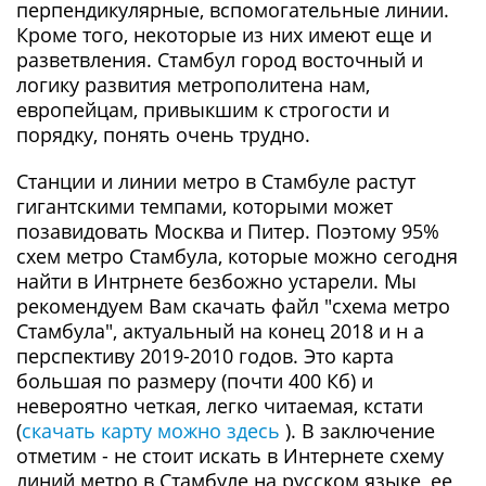
перпендикулярные, вспомогательные линии.
Кроме того, некоторые из них имеют еще и
разветвления. Стамбул город восточный и
логику развития метрополитена нам,
европейцам, привыкшим к строгости и
порядку, понять очень трудно.
Станции и линии метро в Стамбуле растут
гигантскими темпами, которыми может
позавидовать Москва и Питер. Поэтому 95%
схем метро Стамбула, которые можно сегодня
найти в Интрнете безбожно устарели. Мы
рекомендуем Вам скачать файл "схема метро
Стамбула", актуальный на конец 2018 и н а
перспективу 2019-2010 годов. Это карта
большая по размеру (почти 400 Кб) и
невероятно четкая, легко читаемая, кстати
(
скачать карту можно здесь
). В заключение
отметим - не стоит искать в Интернете схему
линий метро в Стамбуле на русском языке, ее