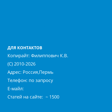
ОЛЮДЕНИЗ
СИДЕ
СТАМБУЛ
ТЕКИРОВА
ФЕТХИЕ
ХИСАРЕНЮ
ДРУГИЕ КУРОРТЫ
ДЛЯ КОНТАКТОВ
Копирайт:
Филиппович К.В.
(С) 2010-
2026
Адрес: Россия,Пермь
Телефон: по запросу
E-майл:
club@hierapolis-info.ru
Cтaтeй нa caйтe: ~ 1500
Политика конфиденциальности