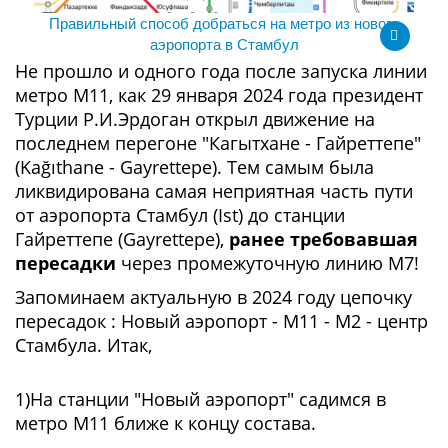
Правильный способ добраться на метро из нового
аэропорта в Стамбул
Не прошло и одного года после запуска линии
метро М11, как 29 января 2024 года президент
Турции Р.И.Эрдоган открыл движение на
последнем перегоне "Кагытхане - Гайреттепе"
(Kağıthane - Gayrettepe). Тем самым была
ликвидирована самая неприятная часть пути
от аэропорта Стамбул (Ist) до станции
Гайреттепе (Gayrettepe),
ранее требовавшая
пересадки
через промежуточную линию М7!
Запоминаем актуальную в 2024 году цепочку
пересадок : Новый аэропорт - М11 - М2 - центр
Стамбула. Итак,
1)На станции "Новый аэропорт" садимся в
метро М11 ближе к концу состава.