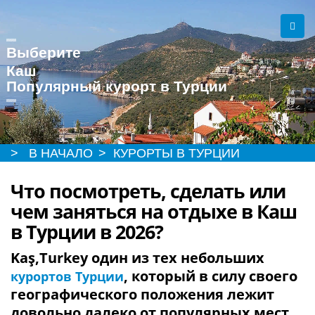
Выберите
Каш
Популярный курорт в Турции
> В НАЧАЛО
> КУРОРТЫ В ТУРЦИИ
Что посмотреть, сделать или
чем заняться на отдыхе в Каш
в Турции в 2026?
Kaş,Turkey один из тех небольших
, который в силу своего
курортов Турции
географического положения лежит
довольно далеко от популярных мест