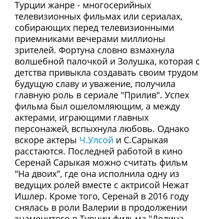
Турции жанре - многосерийных
телевизионных фильмах или сериалах,
собирающих перед телевизионными
приемниками вечерами миллионы
зрителей. Фортуна словно взмахнула
волшебной палочкой и Золушка, которая с
детства привыкла создавать своим трудом
будущую славу и уважение, получила
главную роль в сериале "Прилив". Успех
фильма был ошеломляющим, а между
актерами, играющими главных
персонажей, вспыхнула любовь. Однако
вскоре актеры
Ч.Улсой
и С.Сарыкая
расстаются. Последней работой в кино
Серенай Сарыкая можно считать фильм
"На двоих", где она исполнила одну из
ведущих ролей вместе с актрисой Нежат
Ишлер. Кроме того, Серенай в 2016 году
снялась в роли Валерии в продолжении
знаменитого в Турции фильма "Долина