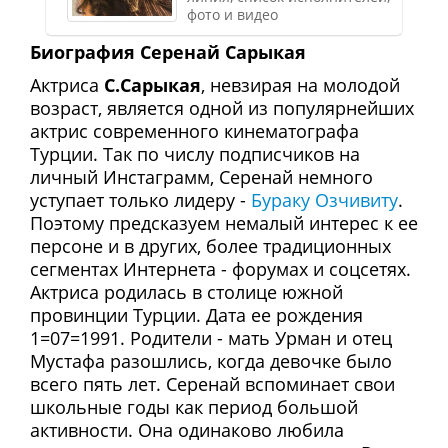
фото и видео
Биография Серенай Сарыкая
Актриса
С.Сарыкая
, невзирая на молодой
возраст, является одной из популярнейших
актрис современного кинематографа
Турции. Так по числу подписчиков на
личный Инстаграмм, Серенай немного
уступает только лидеру -
Бураку Озчивиту
.
Поэтому предсказуем немалый интерес к ее
персоне и в других, более традиционных
сегментах Интернета - форумах и соцсетях.
Актриса родилась в столице южной
провинции Турции. Дата ее рождения
1=07=1991. Родители - мать Урман и отец
Мустафа разошлись, когда девочке было
всего пять лет. Серенай вспоминает свои
школьные годы как период большой
активности. Она одинаково любила