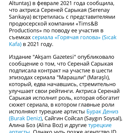
Altuntaş) в феврале 2021 года сообщила,
что актриса Сереней Сарыкая (Serenay
Sarıkaya) встретилась с представителями
продюсерской компании «Tims&B
Productions» по поводу ее участия в
съемках
сериала «Горячая голова» (Sıcak
Kafa)
в 2021 году.
Издание "Akşam Gazetesi" опубликовало
сообщение о том, что Серенай Сарыкая
подписала контракт на участие в шести
эпизодах сериала "Марашли" (Maraşlı),
который, едва начавшись, стремительно
улучшает свои рейтинги. Актриса Серенай
Сарыкая исполнит роль, которая обогатит
сюжет сериала, в котором главные роли
исполняют турецкие артисты
Бурак Дениз
(Burak Deniz)
, Сайгин Сойсал (Saygın Soysal),
Алина Боз (Alina Boz) и другие
турецкие
артисты
. Однако чуть позже агентство ID