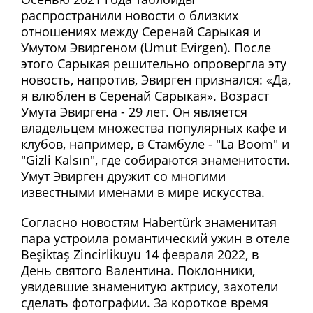
распространили новости о близких
отношениях между Серенай Сарыкая и
Умутом Эвиргеном (Umut Evirgen). После
этого Сарыкая решительно опровергла эту
новость, напротив, Эвирген признался: «Да,
я влюблен в Серенай Сарыкая». Возраст
Умута Эвиргена - 29 лет. Он является
владельцем множества популярных кафе и
клубов, например, в Стамбуле - "La Boom" и
"Gizli Kalsın", где собираются знаменитости.
Умут Эвирген дружит со многими
известными именами в мире искусства.
Согласно новостям Habertürk знаменитая
пара устроила романтический ужин в отеле
Beşiktaş Zincirlikuyu 14 февраля 2022, в
День святого Валентина. Поклонники,
увидевшие знаменитую актрису, захотели
сделать фотографии. За короткое время