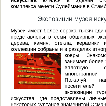
искусства
ютился в здании стол
комплекса мечети Сулеймание в Стамб
Экспозиции музея иск
Музей имеет более сорока тысяч един
представлены в семи обширных эксп
дерева, камня, стекла, керамики
коллекции собраны и в разделах этно
ковры.
Знаком
занимает более 
вплотную с
многогранной 
Пожалуй, на
посетителей
экспозиции тур
искусства, где представлены личн
некоторых султанов знаменитой Осман