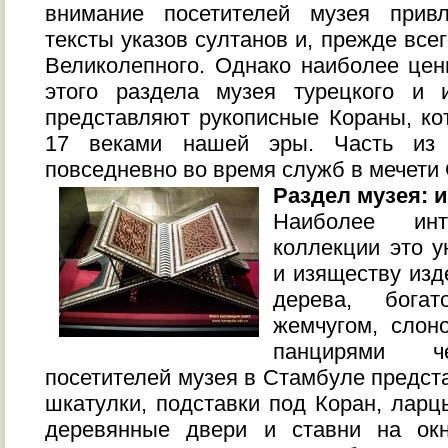
внимание посетителей музея прив
тексты указов султанов и, прежде все
Великолепного. Однако наиболее цен
этого раздела музея турецкого и и
представляют рукописные Кораны, ко
17 веками нашей эры. Часть из 
повседневно во время служб в мечети
Раздел музея: 
Наиболее инт
коллекции это у
и изяществу изд
дерева, богат
жемчугом, слон
панцирями ч
посетителей музея в Стамбуле предс
шкатулки, подставки под Коран, ларц
деревянные двери и ставни на ок