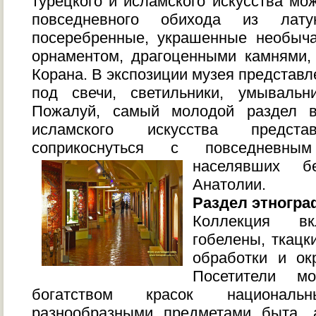
турецкого и исламского искусства мо
повседневного обихода из лат
посеребренные, украшенные необыч
орнаментом, драгоценными камнями,
Корана. В экспозиции музея представл
под свечи, светильники, умывальн
Пожалуй, самый молодой раздел в
исламского искусства предста
соприкоснуться с повседневны
населявших б
Анатолии.
Раздел этногр
Коллекция в
гобелены, ткацк
обработки и ок
Посетители мо
богатством красок национал
разнообразными предметами быта, 