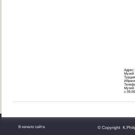
Адрес:
Музей
Турция
Ибраг
Телеф
Музей 
c 09.0
В начало сайта
© Copyright K.Phil