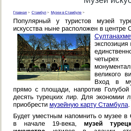
Музей иску
Главная
>
Стамбул
>
Музеи в Стамбуле
>
Популярный у туристов музей тур
искусства ныне расположен в центре 
Султанахме
экспозиция 
единстве
четырех
монумен
великого в
Вход в му
прямо с площади, напротив Голубой
десять турецких лир. Для экономии 
приобрести
музейную карту Стамбула
.
Будет уместным напомнить о музее в 
в начале 19-века,
музей турец