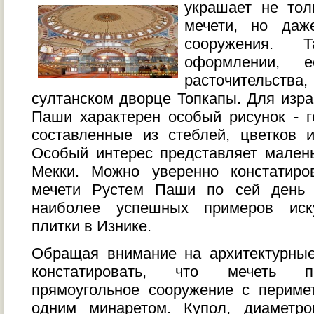
украшает не тол
мечети, но да
сооружения. 
оформлении, е
расточительства,
султанском дворце Топкапы. Для изра
Паши характерен особый рисунок - г
составленные из стеблей, цветков 
Особый интерес представляет мален
Мекки. Можно уверенно констатиро
мечети Рустем Паши по сей день 
наиболее успешных примеров иску
плитки в Изнике.
Обращая внимание на архитектурные
констатировать, что мечеть п
прямоугольное сооружение с периме
одним минаретом. Купол, диаметр