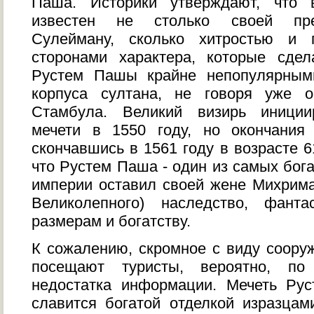
Паша. Историки утверждают, что 
известен не столько своей пре
Сулейману, сколько хитростью и 
сторонами характера, которые сде
Рустем Пашы крайне непопулярным
корпуса султана, не говоря уже 
Стамбула. Великий визирь иниции
мечети в 1550 году, но окончания
скончавшись в 1561 году в возрасте 6
что Рустем Паша - один из самых бог
империи оставил своей жене Михрим
Великолепного) наследство, фант
размерам и богатству.
К сожалению, скромное с виду соору
посещают туристы, вероятно, по
недостатка информации. Мечеть Ру
славится богатой отделкой изразцам