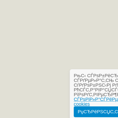
РњС‹ СЃРѕР±РёСЂР°
СЃРґРµР»Р°С‚СЊ 
СѓРґРѕР±РЅС‹Рј Рґ
РћСЃС‚Р°РІР°СЏСЃ
РїРѕРґС‚РІРµСЂР¶
СЃРѕРіР»Р°СЃРёРµ
cookies
РџСЂРёРЅСЏС‚