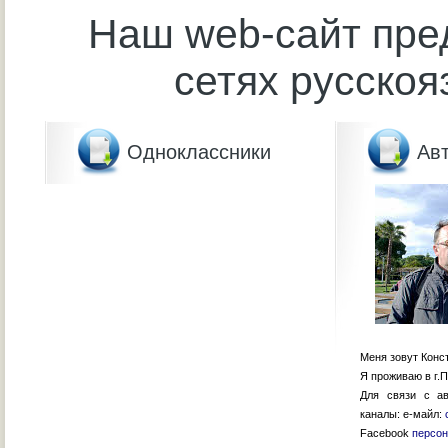
Наш web-сайт пре
сетях русскоя
Одноклассники
Авт
Меня зовут Конс
Я проживаю в г.П
Для связи с ав
каналы: е-майл:
Facebook
персон