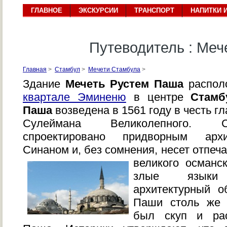
ГЛАВНОЕ
ЭКСКУРСИИ
ТРАНСПОРТ
НАПИТКИ 
Путеводитель : Ме
Главная
>
Стамбул
>
Мечети Стамбула
>
Здание
Мечеть Рустем Паша
распол
квартале Эминеню
в центре
Стамб
Паша
возведена в 1561 году в честь г
Сулеймана Великолепного. 
спроектировано придворным арх
Синаном и, без сомнения, несет отпеч
великого османск
злые языки
архитектурный о
Паши столь же а
был скуп и ра