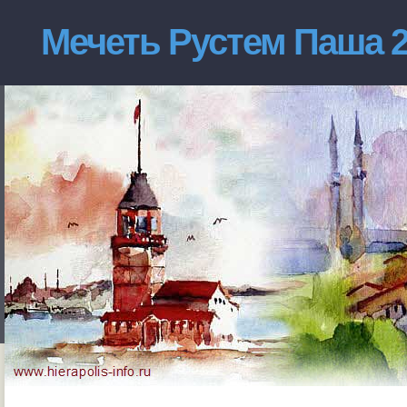
Мечеть Рустем Паша 