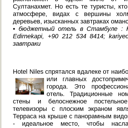
Султанахмет. Но есть те туристы, кт
атмосфере, видах с вершины хол
деревьев, изысканных завтраках оманс
• бюджетный отель в Стамбуле : Ka
Edirnekapi, +90 212 534 8414; kariyeo
завтраки
Hotel Niles спрятался вдалеке от наи
или главных достопримеч
города. Это профессион
отель. Традиционные но
стены и белоснежное постельн
телевизоры с плоским экраном явл
Терраса на крыше с панорамным вид
- идеальное место, чтобы насл