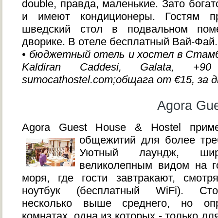
double, правда, маленькие. Зато бог
и имеют кондиционеры. Гостям пр
шведский стол в подвальном пом
дворике. В отеле бесплатный Вай-Фай.
• бюджетный отель и хостел в Стамбул
Kaldiran Caddesi, Galata, +
sumocathostel.com;общага от €15, за 
Agora Gue
Agora Guest House & Hostel прим
общежитий для более тре
Уютный лаундж, ши
великолепным видом на г
моря, где гости завтракают, смотр
ноутбук (бесплатный WiFi). Сто
несколько выше среднего, но оп
комнатах, одна из которых - только дл