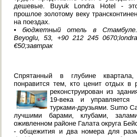
дешевые. Buyuk Londra Hotel - э
прошлое золотому веку трансконтине
на поездах.
• бюджетный отель в Стамбуле. M
Beyoglu, 53, +90 212 245 0670;londra
€50;завтрак
Спрятанный в глубине квартала, 
понравится тем, кто ценит отдых в 
реконструирован из здани
19-века и управляется
турками-друзьями. Sumo Ca
лучшими барами, клубами, залам
оживленном районе Галата округа Бейо
- общежития и два номера для раз