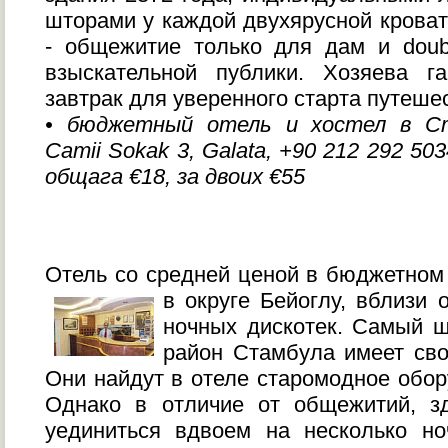
шторами у каждой двухярусной кроват
- общежитие только для дам и doub
взыскательной публики. Хозяева г
завтрак для уверенного старта путеше
• бюджетный отель и хостел в Ст
Camii Sokak 3, Galata, +90 212 292 5034
общага €18, за двоих €55
Отель со средней ценой в бюджетном
в округе Бейоглу, вблизи 
ночных дискотек. Самый 
район Стамбула имеет сво
Они найдут в отеле старомодное обор
Однако в отличие от общежитий, з
уединиться вдвоем на несколько но