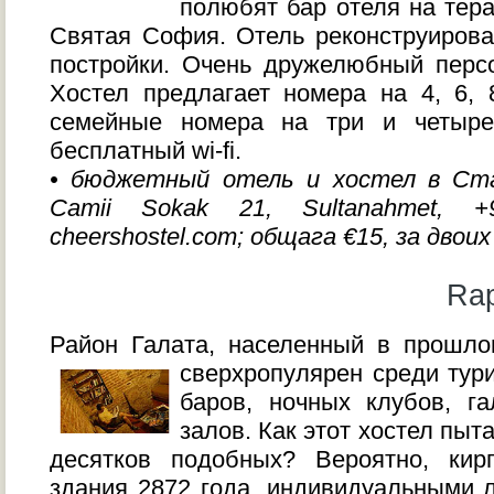
полюбят бар отеля на тера
Святая София. Отель реконструирова
постройки. Очень дружелюбный перс
Хостел предлагает номера на 4, 6, 
семейные номера на три и четыре
бесплатный wi-fi.
• бюджетный отель и хостел в Ста
Camii Sokak 21, Sultanahmet, 
cheershostel.com; общага €15, за двоих
Rap
Район Галата, населенный в прошло
сверхропулярен среди тур
баров, ночных клубов, г
залов. Как этот хостел пыт
десятков подобных? Вероятно, кир
здания 2872 года, индивидуальными 