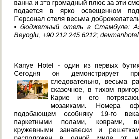
ванна и это громадный плюс за эти см
подается в ярко освещенном под
Персонал отеля весьма доброжелатель
• бюджетный отель в Стамбуле: Asm
Beyoglu, +90 212 245 6212; devmanhotel
Kariye Hotel - один из первых бути
Сегодня он демонстрирует пр
следовательно,
весьма р
сказочное, в тихом приго
Карие и его потрясающ
мозаиками. Номера оф
подобающем особняку 19-го века
паркетными полами, коврами, вы
кружевными занавески и решетка
расположен в одной миле от ист