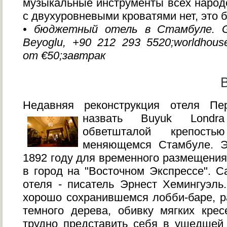
музыкальные инструменты всех народ
с двухуровневыми кроватями нет, это 
• бюджетный отель в Стамбуле. Ga
Beyoglu, +90 212 293 5520;worldhouse
от €50;завтрак
Недавняя реконструкция отеля Пе
назвать Buyuk Londra
обветшталой крепость
меняющемся Стамбуле. Э
1892 году для временного размещения
в город на "Восточном Экспрессе". С
отеля - писатель Эрнест Хемингуэль
хорошо сохранившемся лобби-баре, р
темного дерева, обивку мягких кре
трудно представить себя в ушедшей