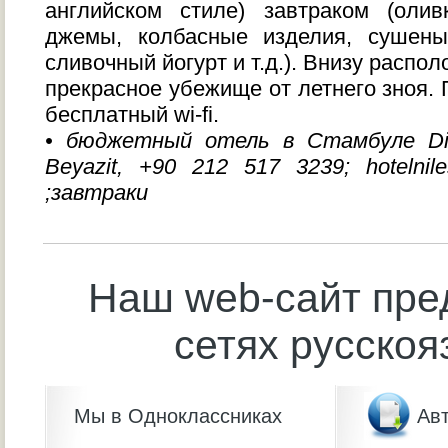
английском стиле) завтраком (оли
джемы, колбасные изделия, сушен
сливочный йогурт и т.д.). Внизу распо
прекрасное убежище от летнего зноя.
бесплатный wi-fi.
• бюджетный отель в Стамбуле Dib
Beyazit, +90 212 517 3239; hotelnil
;завтраки
Наш web-сайт пре
сетях русскоя
Мы в Одноклассниках
Авт