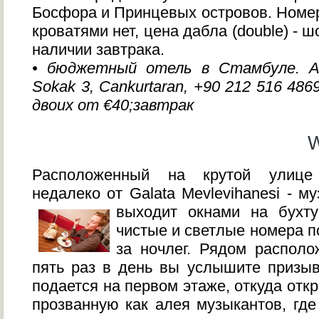
Босфора и Принцевых островов. Номе
кроватями нет, цена дабла (double) - 
наличии завтрака.
• бюджетный отель в Стамбуле. Akb
Sokak 3, Cankurtaran, +90 212 516 486
двоих от €40;завтрак
W
Расположенный на крутой улице 
недалеко от Galata Mevlevihanesi - 
выходит окнами на бухту
чистые и светлые номера п
за ночлег. Рядом располо
пять раз в день вы услышите призыв
подается на первом этаже, откуда откр
прозванную как алея музыкантов, гд