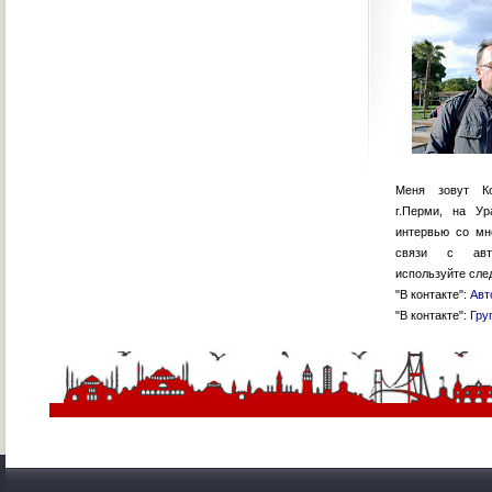
Меня зовут К
г.Перми, на У
интервью со м
связи с авто
используйте сле
"В контакте":
Авт
"В контакте":
Гру