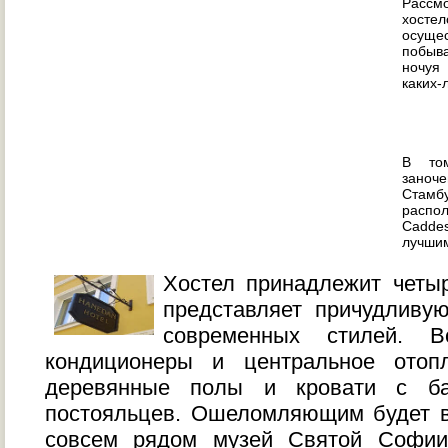
Рассмо
хост
осуще
побыва
ночуя
каких-
В то
заноч
Стамбу
распо
Cadde
лучши
Хостел принадлежит четы
представляет причудливу
современных стилей. 
кондиционеры и центральное отоп
деревянные полы и кровати с ба
постояльцев. Ошеломляющим будет в
совсем рядом музей Святой Софии