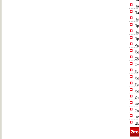
Па
Па
Пл
Пр
По
Пр
Ра
Ту
Сб
Ст
Тр
Ту
Ту
Ту
Ул
Фе
Фо
Це
Шо