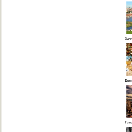
Залив
Египе
Площ