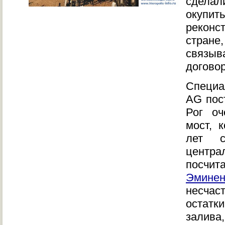
сдела
окупи
рекон
стране
связ
догово
Специ
AG пос
Рог оч
мост, 
лет с
центра
посчит
Эмине
несчас
остатки
залива