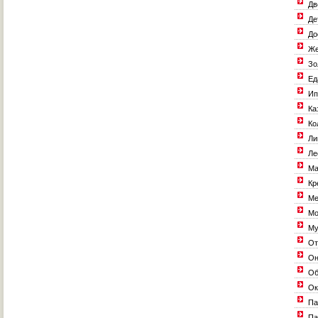
Дв
Де
До
Же
Зол
Ед
Ип
Ка
Ко
Ли
Ле
Ма
Кр
Ме
Мо
Му
От
Он
Об
Ок
Па
Па