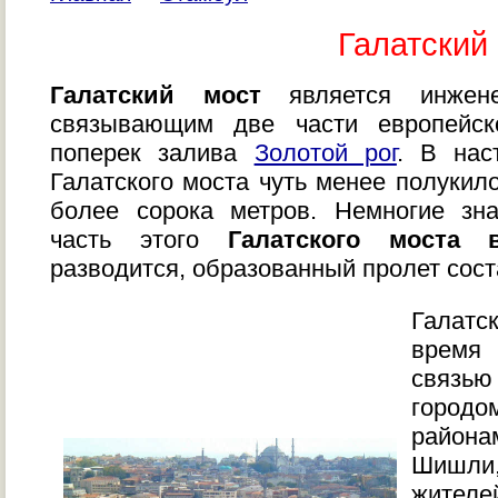
Галатский
Галатский мост
является инжене
связывающим две части европейс
поперек залива
Золотой рог
. В нас
Галатского моста чуть менее полукил
более сорока метров. Немногие зна
часть этого
Галатского моста 
разводится, образованный пролет сост
Галатс
время
связь
город
района
Шишли
жит