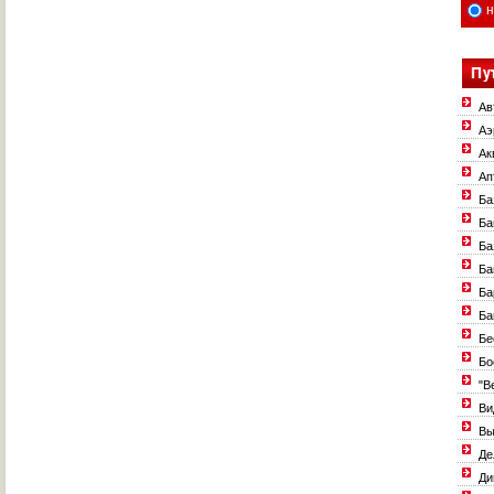
н
Ав
Аэ
Ак
Ап
Ба
Ба
Ба
Ба
Ба
Ба
Бе
Бо
"В
Ви
Вы
Де
Ди