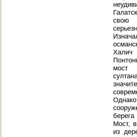
неуди
Галатс
свою
серьез
Изна
осман
Хали
Понто
мост 
султ
значи
соврем
Одна
соору
берега
Мост, 
из дер