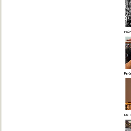
Райо
Рыбн
Башн