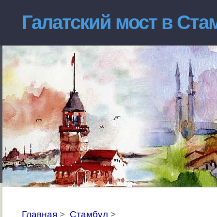
Галатский мост в Ста
Главная
>
Стамбул
>