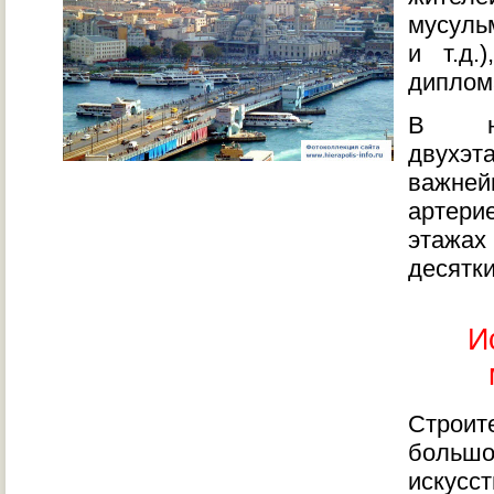
мусуль
и т.д.
диплом
В на
двухэт
важне
артери
этажа
десятк
И
Строи
боль
иску