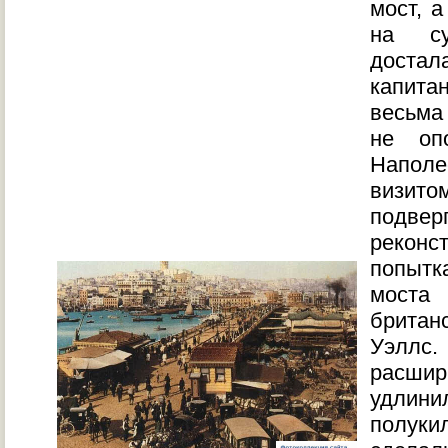
мост, 
на с
доста
капита
весьма
не оп
Наполе
визит
подв
реконс
попыт
мост
брита
Уэллс
расшир
удли
полук