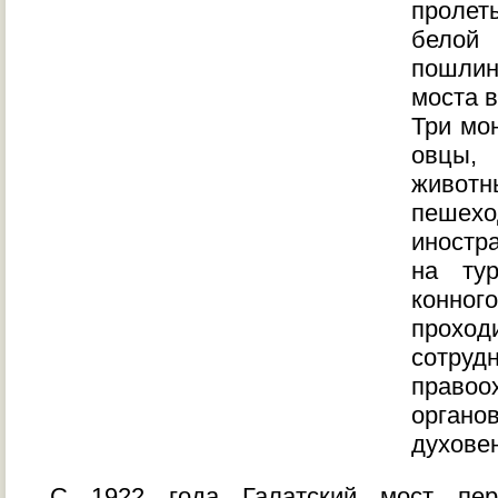
пролет
белой
пошли
моста в
Три мо
овцы
живо
пешех
иностр
на ту
конног
прох
сотруд
правоо
орга
духове
С 1922 года Галатский мост пере